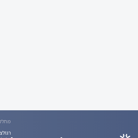
מחלק
רגולצ