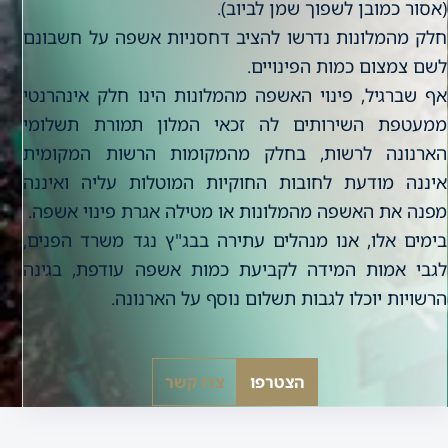
(אסור כמובן לשפוך שמן לביוב).
חלק מהמלונות נדרשו להציב דחסניות אשפה על חשבונם
לשם צמצום כמות הפינויים.
אף שברגיל, פינוי האשפה מהמלונות הינו חלק אינהרנטי
ממעטפת השירותים לה זכאי המלון תמורת תשלומי
הארנונה לרשות, בחלק מהמקומות הרשות המקומית
איננה מודעת לחובות החוקיות המוטלות עליה ואיננה
מפנה את האשפה מהמלונות או מטילה אגרת פינוי אשפה.
בימים אלו, אנו מנהלים עתירה בבג"ץ נגד משרד הפנים,
לגבי אמות המידה לקביעת כמות אשפה עודפת, בגינה
הרשויות יוכלו לגבות תשלום נוסף על הארנונה.
הצטרפו
צרו קשר