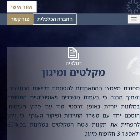
אזור אישי
החברה הכלכלית
צור קשר
רגולציה
מקלטים ומיגון
מסגרת מאמצי ההתאחדות להפחתת דרישות הרגולציה,
ומתוך הבנה כי בעתות משברים גיאופוליטיים התפוסה
במלונות יורדת באופן דרסטי מיד עם פרוץ העימות,
הוסכם יחד עם משרד התיירות ופיקוד העורף, כי ניתן
להפחית את תקנות שטח המקלטים במלונות בכ-60%
ולאפשר 3 חלופות מיגון: