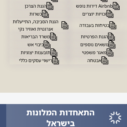
Airbnb דירות נופש
הגנת הצרכן
זכויות יוצרים
כשרות
הגנת הסביבה, התייעלות
בטיחות בעבודה
אנרגטית ואוויר נקי
הגנת הפרטיות
משרד הבריאות
נושאים נוספים
כיבוי אש
מאגר משפטי
תובענות יצוגיות
אבטחה
רישוי עסקים כללי
התאחדות המלונות
בישראל